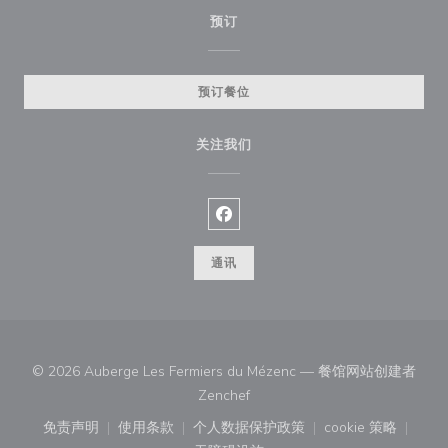
预订
预订餐位
关注我们
Facebook ((在新窗口中打开))
通讯
© 2026 Auberge Les Fermiers du Mézenc — 餐馆网站创建者
((在新窗口中打开))
Zenchef
免责声明
使用条款
个人数据保护政策
cookie 策略
((在新窗口中打开))
((在新窗口中打开))
((在新窗口中打开))
((在新窗口中