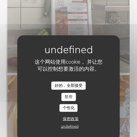
这个网站使用cookie， 并让您
Fin Gras du Mezenc
可以控制想要激活的内容。
好的，全部接受
禁用
个性化
保密政策
undefined