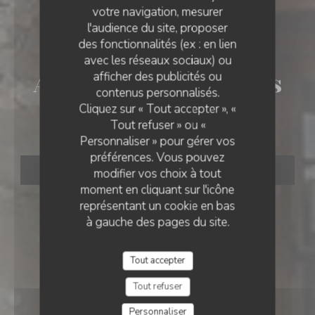
votre navigation, mesurer
l'audience du site, proposer
des fonctionnalités (ex : en lien
AUBERGE PAYSANNE
•
LES ESTABLES
avec les réseaux sociaux) ou
afficher des publicités ou
Auberge Les Fermiers
contenus personnalisés.
Cliquez sur « Tout accepter », «
du Mézenc
Tout refuser » ou «
Personnaliser » pour gérer vos
préférences. Vous pouvez
RÉSERVER
modifier vos choix à tout
moment en cliquant sur l'icône
représentant un cookie en bas
à gauche des pages du site.
Tout accepter
Tout refuser
Personnaliser